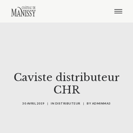
Le domaine
Nos vins
Oenotourisme
Notre boutique
Distribution
Contact
Français
Anglais
Caviste distributeur
CHR
30 AVRIL 2019
|
IN
DISTRIBUTEUR
|
BY
ADMINMA3