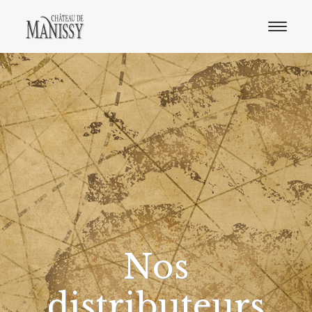
Le domaine
Nos vins
Oenotourisme
Notre boutique
Distribution
Contact
Français
Anglais
Nos
distributeurs