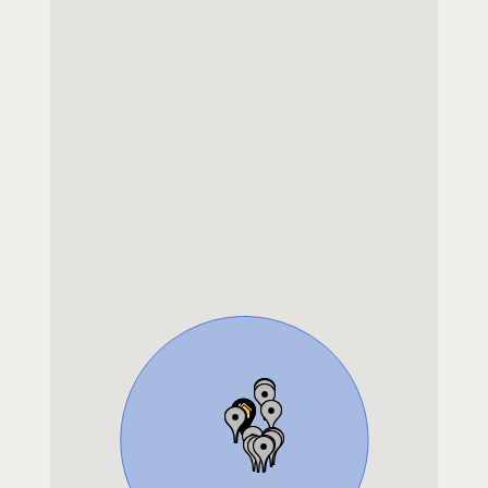
magasin bio
RESTAURANT SAVEURS GLYCINES
22 AVENUE DE PROVENCE
30150
SAUVETERRE
FR
Tel.:
04 30 39 47 08
CAFE HOTEL RESTAURANT BAR A VIN
L'ECOLE BUISSONNIERE
32 RUE DE LA LIBERTE
30150
ROQUEMAURE
FR
Tel.:
04 66 79 20 28
CAFE HOTEL RESTAURANT BAR A VIN
JARDIN DE L'ILE
Chemin ile Miemart
30150
ROQUEMAURE