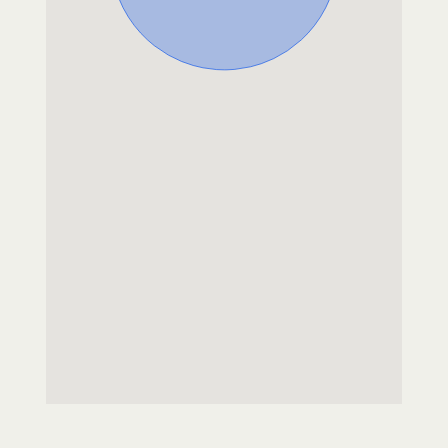
FR
Tel.:
04 66 90 20 27
magasin bio
SATORIZ
ZAC GRAND ANGLES
30133
LES ANGLES
FR
Tel.:
04 90 16 95 61
magasin bio
AUBERGE DE MIEMART
CHEMIN DE MIEMART
30150
ROQUEMAURE
FR
Tel.:
06 60 03 14 91
CAFE HOTEL RESTAURANT BAR A VIN
VIN CHEZ MOI