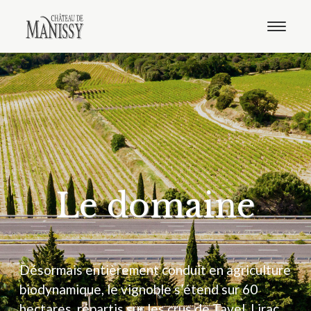
Le domaine
Nos vins
Oenotourisme
Notre boutique
Distribution
Contact
Français
Anglais
Le domaine
Désormais entièrement conduit en agriculture
biodynamique, le vignoble s’étend sur 60
hectares, répartis sur les crus de Tavel, Lirac,