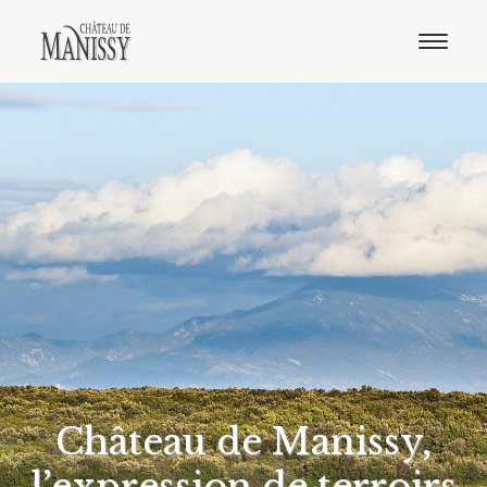
Le domaine
Nos vins
Oenotourisme
Notre boutique
Distribution
Contact
Français
Anglais
Château de Manissy,
l’expression de terroirs