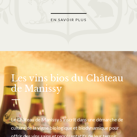
EN SAVOIR PLUS
Les vins bios du Château
de Manissy
—
Le Château de Manissy s’inscrit dans une démarche de
culture de la vigne biologique et biodynamique pour
offrir des vins sains et représentatifs de leur terroir.