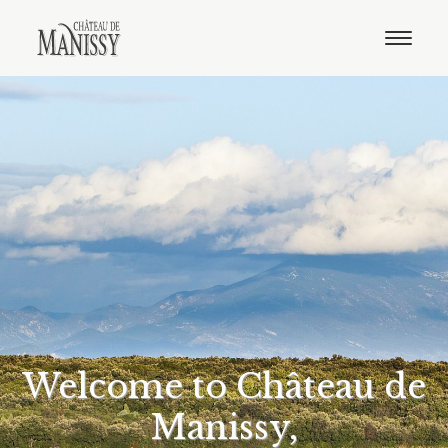
The estate
Our wines
E-shop
Distributors
Contact
English
French
Welcome to Château de
Manissy,