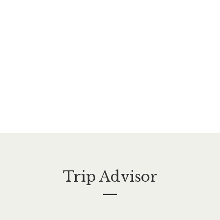
naturally healthy, terroir-expressive wines. The
vineyards have been sustainably farmed since the early
20th century, and were awarded AB organic
certification in 2009.
SEE MORE
Trip Advisor
—