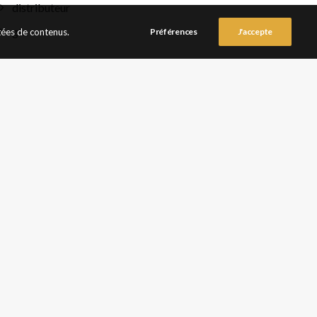
distributeur
gfa
tées de contenus.
Préférences
J'accepte
META
Connexion
Flux des publications
Flux des commentaires
Site de WordPress-FR
SUIVANT