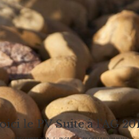
oici le PV Suite à l'AG 20
13 DÉCEMBRE 2019
|
IN
GFA
|
BY
CHATEAU MANISSY