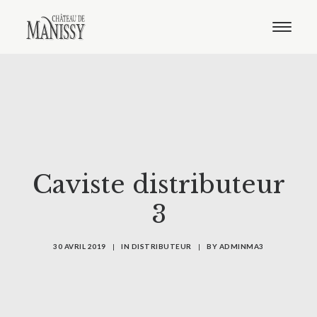
Le domaine
Nos vins
Oenotourisme
Notre boutique
Distribution
Contact
Français
Anglais
Caviste distributeur
3
30 AVRIL 2019
|
IN
DISTRIBUTEUR
|
BY
ADMINMA3