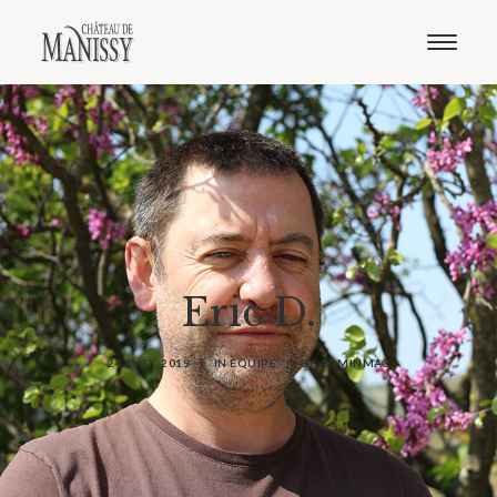
Le domaine
Nos vins
Oenotourisme
Notre boutique
Distribution
Contact
Français
Anglais
Eric D.
24 AVRIL 2019
|
IN
EQUIPE
|
BY
ADMINMA3