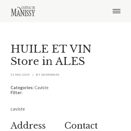
Le domaine
Nos vins
Oenotourisme
Notre boutique
HUILE ET VIN
Distribution
Contact
Store in ALES
31 MAI 2019
|
BY
ADMINMA3
Categories:
Caviste
Filter:
caviste
Address
Contact