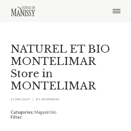
Le domaine
Nos vins
Oenotourisme
Notre boutique
NATUREL ET BIO
Distribution
Contact
MONTELIMAR
Store in
MONTELIMAR
31 MAI 2019
|
BY
ADMINMA3
Categories:
Magasin bio
Filter: