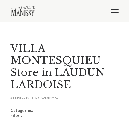
Le domaine
Nos vins
Oenotourisme
Notre boutique
VILLA
Distribution
Contact
MONTESQUIEU
Store in LAUDUN
L'ARDOISE
31 MAI 2019
|
BY
ADMINMA3
Categories:
Filter: