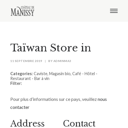
Le domaine
Nos vins
Oenotourisme
Notre boutique
Taïwan
Store in
Distribution
Contact
11 SEPTEMBRE 2019
|
BY
ADMINMA3
Categories:
Caviste, Magasin bio, Café - Hôtel -
Restaurant - Bar à vin
Filter:
Pour plus d’informations sur ce pays, veuillez
nous
contacter
Address
Contact