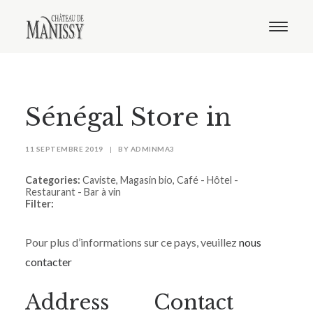
Le domaine
Nos vins
Oenotourisme
Notre boutique
Sénégal
Store in
Distribution
Contact
11 SEPTEMBRE 2019
|
BY
ADMINMA3
Categories:
Caviste, Magasin bio, Café - Hôtel -
Restaurant - Bar à vin
Filter:
Pour plus d’informations sur ce pays, veuillez
nous
contacter
Address
Contact