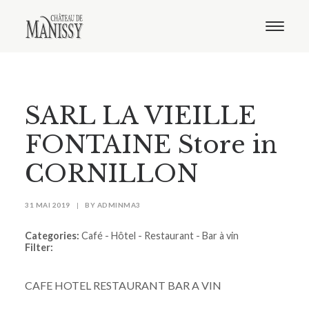
Le domaine
Nos vins
Oenotourisme
Notre boutique
SARL LA VIEILLE
Distribution
Contact
FONTAINE
Store in
CORNILLON
31 MAI 2019
|
BY
ADMINMA3
Categories:
Café - Hôtel - Restaurant - Bar à vin
Filter:
CAFE HOTEL RESTAURANT BAR A VIN