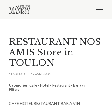
Le domaine
Nos vins
Oenotourisme
Notre boutique
RESTAURANT NOS
Distribution
Contact
AMIS
Store in
TOULON
31 MAI 2019
|
BY
ADMINMA3
Categories:
Café - Hôtel - Restaurant - Bar à vin
Filter:
CAFE HOTEL RESTAURANT BAR A VIN