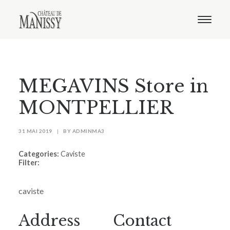
Le domaine
Nos vins
Oenotourisme
Notre boutique
MEGAVINS
Store in
Distribution
Contact
MONTPELLIER
31 MAI 2019
|
BY
ADMINMA3
Categories:
Caviste
Filter:
caviste
Address
Contact