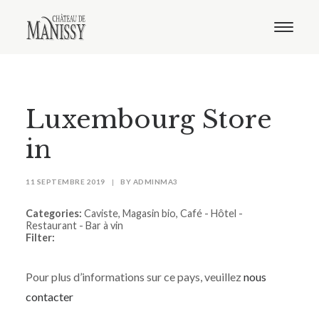
Le domaine
Nos vins
Oenotourisme
Notre boutique
Luxembourg
Store
Distribution
Contact
in
11 SEPTEMBRE 2019
|
BY
ADMINMA3
Categories:
Caviste, Magasin bio, Café - Hôtel -
Restaurant - Bar à vin
Filter:
Pour plus d’informations sur ce pays, veuillez
nous
contacter