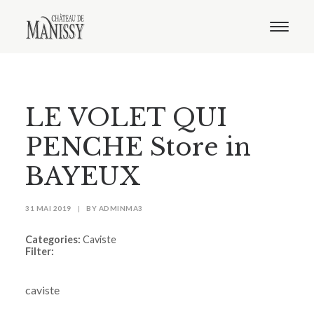
Le domaine
Nos vins
Oenotourisme
Notre boutique
LE VOLET QUI
Distribution
Contact
PENCHE
Store in
BAYEUX
31 MAI 2019
|
BY
ADMINMA3
Categories:
Caviste
Filter:
caviste