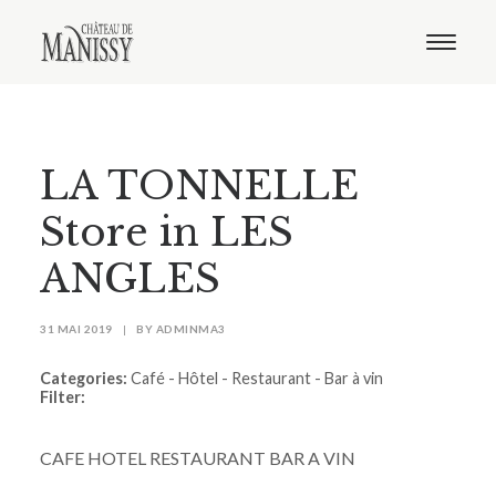
Le domaine
Nos vins
Oenotourisme
Notre boutique
LA TONNELLE
Distribution
Contact
Store in LES
ANGLES
31 MAI 2019
|
BY
ADMINMA3
Categories:
Café - Hôtel - Restaurant - Bar à vin
Filter:
CAFE HOTEL RESTAURANT BAR A VIN