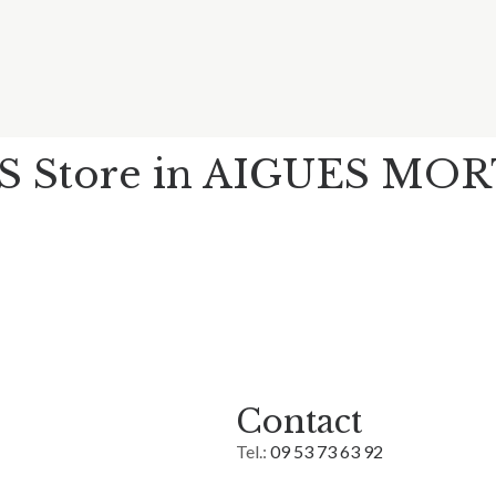
RS
Store in AIGUES MO
Contact
Tel.:
09 53 73 63 92