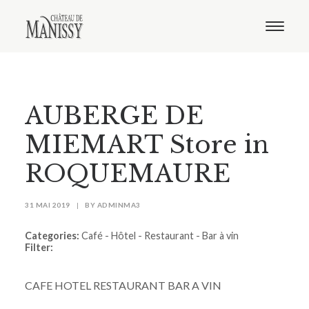
Le domaine
Nos vins
Oenotourisme
Notre boutique
AUBERGE DE
Distribution
Contact
MIEMART
Store in
ROQUEMAURE
31 MAI 2019
|
BY
ADMINMA3
Categories:
Café - Hôtel - Restaurant - Bar à vin
Filter:
CAFE HOTEL RESTAURANT BAR A VIN